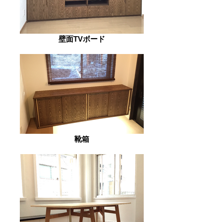
壁面TVボード
靴箱