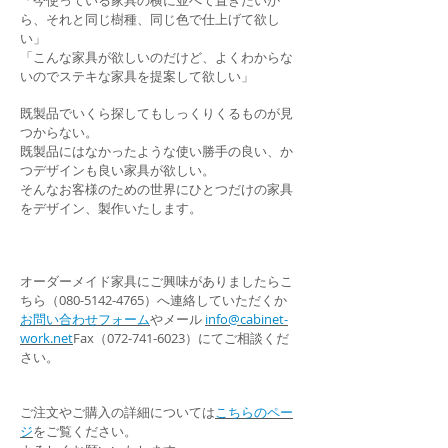
「今使っている家具の横に並べて置きたいか
ら、それと同じ樹種、同じ色で仕上げて欲し
い」
「こんな家具が欲しいのだけど、よくわからな
いのでステキな家具を提案して欲しい」
既製品でいくら探してもしっくりくるものが見
つからない。
既製品にはなかったような使い勝手の良い、か
つデザインも良い家具が欲しい。
そんなお客様のための世界にひとつだけの家具
をデザイン、製作いたします。
オーダーメイド家具にご興味がありましたらこ
ちら（080-5142-4765）へ連絡していただくか
お問い合わせフォーム
やメール
info@cabinet-
work.net
Fax（072-741-6023）にてご相談くだ
さい。
ご注文やご購入の詳細については
こちらのペー
ジ
をご覧ください。