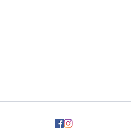
木工
催事に展示