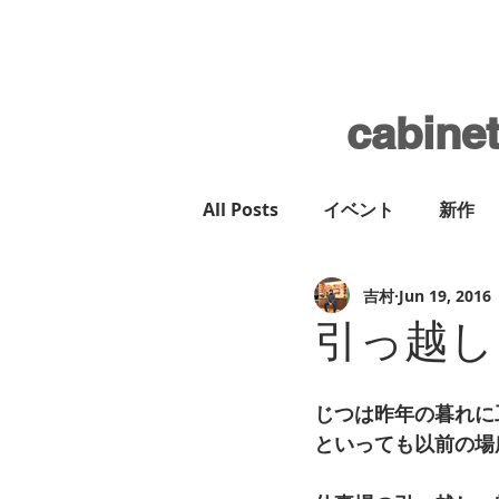
cabine
All Posts
イベント
新作
吉村
Jun 19, 2016
引っ越し
じつは昨年の暮れに
といっても以前の場