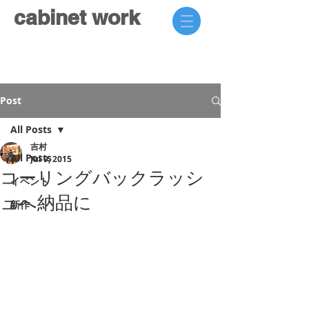
cabinet work
Post
All Posts
吉村
All Posts
Jul 9, 2015
コーリングバックラッシ
イベント
ュへ納品に
新作