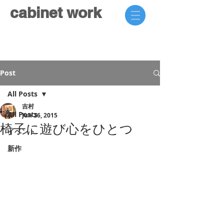
cabinet work
Post
All Posts
吉村
All Posts
Jun 26, 2015
椅子に遊び心をひとつ
イベント
新作