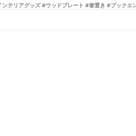
インテリアグッズ
#ウッドプレート
#箸置き
#ブックエ