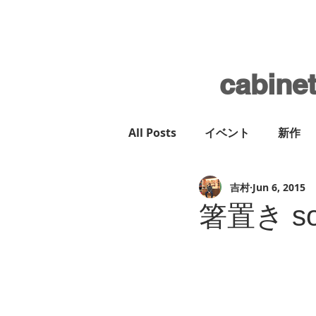
cabine
All Posts
イベント
新作
吉村
Jun 6, 2015
箸置き s