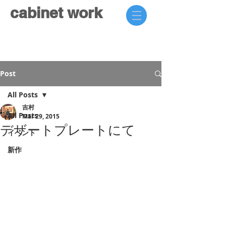
cabinet work
Post
All Posts
吉村
All Posts
Mar 29, 2015
デザートプレートにて
イベント
新作