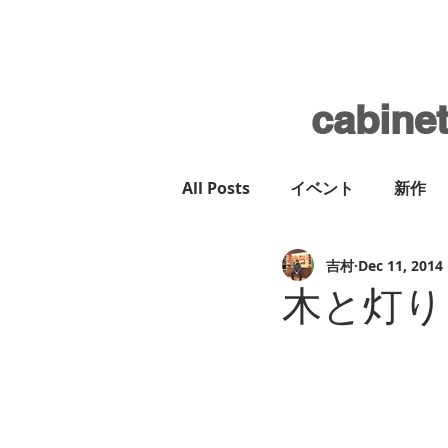
cabine
All Posts
イベント
新作
吉村
Dec 11, 2014
木と灯り