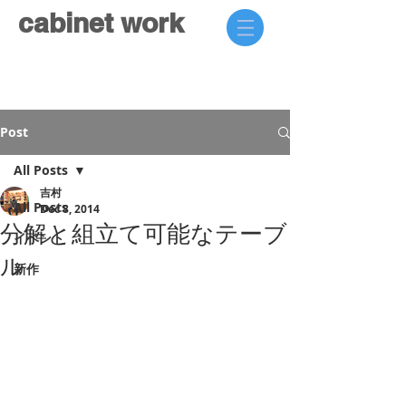
cabinet work
Post
All Posts
吉村
All Posts
Dec 8, 2014
分解と組立て可能なテーブ
イベント
ル
新作