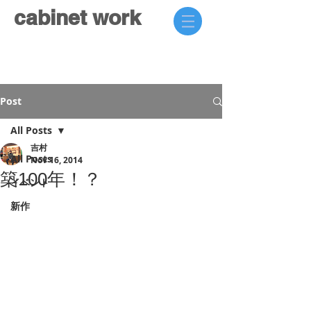
cabinet work
Post
All Posts
吉村
All Posts
Nov 16, 2014
築100年！？
イベント
新作