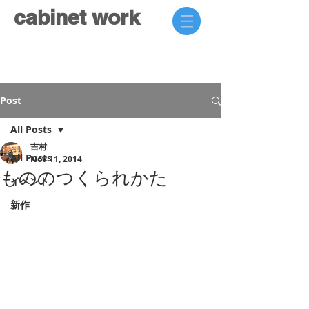
cabinet work
Post
All Posts
吉村
All Posts
Nov 11, 2014
もののつくられかた
イベント
新作