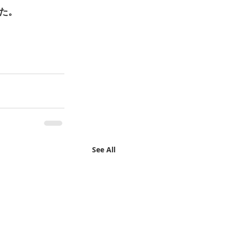
た。 
See All