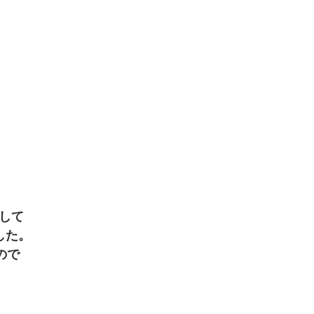
 
して 
た。 
で 
 