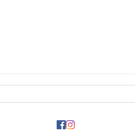
木工
催事に展示